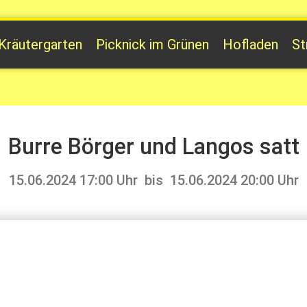
Kräutergarten
Picknick im Grünen
Hofladen
St
uhe finden
reichen
ßerfrühstück? Ab 5 bis 20 Personen
is 13.00 Uhr
Burre Börger und Langos satt
ung und während der Öffnungszeiten der Straußenwirt
15.06.2024 17:00 Uhr
bis
15.06.2024 20:00 Uhr
of.de